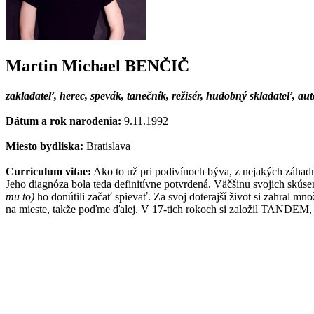
Martin Michael BENČIČ
zakladateľ, herec, spevák, tanečník, režisér, hudobný skladateľ, au
Dátum a rok narodenia:
9.11.1992
Miesto bydliska:
Bratislava
Curriculum vitae:
Ako to už pri podivínoch býva, z nejakých záhadn
Jeho diagnóza bola teda definitívne potvrdená. Väčšinu svojich skúsen
mu to)
ho donútili začať spievať. Za svoj doterajší život si zahral mno
na mieste, takže poďme ďalej. V 17-tich rokoch si založil TANDEM, k