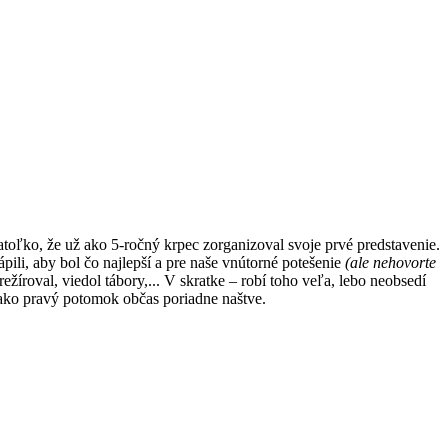
oľko, že už ako 5-ročný krpec zorganizoval svoje prvé predstavenie.
pili, aby bol čo najlepší a pre naše vnútorné potešenie
(ale nehovorte
 režíroval, viedol tábory,... V skratke – robí toho veľa, lebo neobsedí
 ako pravý potomok občas poriadne naštve.