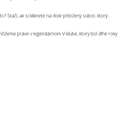
tačí, ak si kliknete na dole priložený súbor, ktorý...
ôžeme práve v legendárnom V-klube, ktorý bol dlhé roky