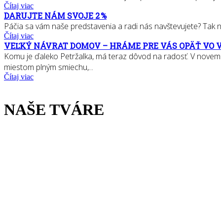
Čítaj viac
DARUJTE NÁM SVOJE 2 %
Páčia sa vám naše predstavenia a radi nás navštevujete? Tak nás
Čítaj viac
VEĽKÝ NÁVRAT DOMOV – HRÁME PRE VÁS OPÄŤ VO 
Komu je ďaleko Petržalka, má teraz dôvod na radosť. V novem
miestom plným smiechu,...
Čítaj viac
NAŠE TVÁRE