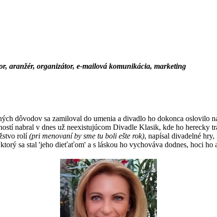
tor, aranžér, organizátor, e-mailová komunikácia, marketing
ých dôvodov sa zamiloval do umenia a divadlo ho dokonca oslovilo nat
ostí nabral v dnes už neexistujúcom Divadle Klasik, kde ho herecky trá
žstvo rolí
(pri menovaní by sme tu boli ešte rok)
, napísal divadelné hry,
torý sa stal 'jeho dieťaťom' a s láskou ho vychováva dodnes, hoci ho