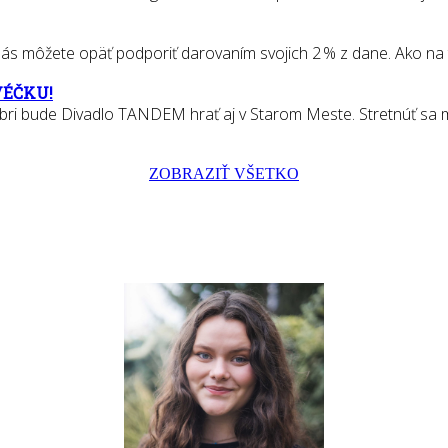
 môžete opäť podporiť darovaním svojich 2 % z dane. Ako na to? S
VÉČKU!
bri bude Divadlo TANDEM hrať aj v Starom Meste. Stretnúť sa m
ZOBRAZIŤ VŠETKO