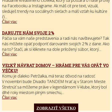
Hľadáme kreatívneho človeka, ktorý sa postará o naše profily
na Facebooku a Instagrame. Ak máš cit pre text, vizuál,
sleduješ trendy na sociálnych sieťach a máš vzťah ku kultúre
či...
Čítaj viac
DARUJTE NÁM SVOJE 2 %
Páčia sa vám naše predstavenia a radi nás navštevujete? Tak
nás môžete opäť podporiť darovaním svojich 2 % z dane. Ako
na to? Stačí, ak si kliknete na dole priložený súbor, ktorý...
Čítaj viac
VEĽKÝ NÁVRAT DOMOV – HRÁME PRE VÁS OPÄŤ VO
VÉČKU!
Komu je ďaleko Petržalka, má teraz dôvod na radosť.
V novembri bude Divadlo TANDEM hrať aj v Starom Meste.
Stretnúť sa môžeme práve v legendárnom V-klube, ktorý bol
dlhé roky miestom plným smiechu,...
Čítaj viac
ZOBRAZIŤ VŠETKO