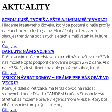
AKTUALITY
SCROLLUJEŠ, TVORÍŠ A EŠTE AJ MILUJEŠ DIVADLO?
Hľadáme kreatívneho človeka, ktorý sa postará o naše profily
na Facebooku a Instagrame. Ak máš cit pre text, vizuál,
sleduješ trendy na sociálnych sieťach a máš vzťah ku kultúre
či...
Čítaj viac
DARUJTE NÁM SVOJE 2 %
Páčia sa vám naše predstavenia a radi nás navštevujete? Tak
nás môžete opäť podporiť darovaním svojich 2 % z dane. Ako
na to? Stačí, ak si kliknete na dole priložený súbor, ktorý...
Čítaj viac
VEĽKÝ NÁVRAT DOMOV – HRÁME PRE VÁS OPÄŤ VO
VÉČKU!
Komu je ďaleko Petržalka, má teraz dôvod na radosť.
V novembri bude Divadlo TANDEM hrať aj v Starom Meste.
Stretnúť sa môžeme práve v legendárnom V-klube, ktorý bol
dlhé roky miestom plným smiechu,...
Čítaj viac