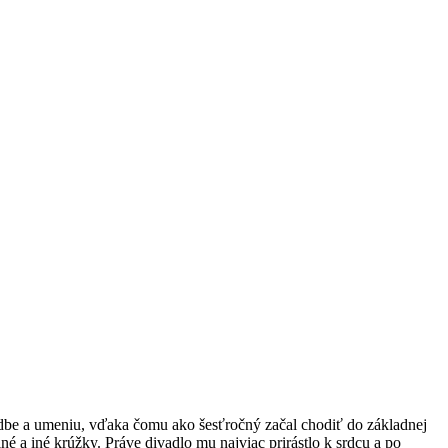
hudbe a umeniu, vďaka čomu ako šesťročný začal chodiť do základnej
né a iné krúžky. Práve divadlo mu najviac prirástlo k srdcu a po