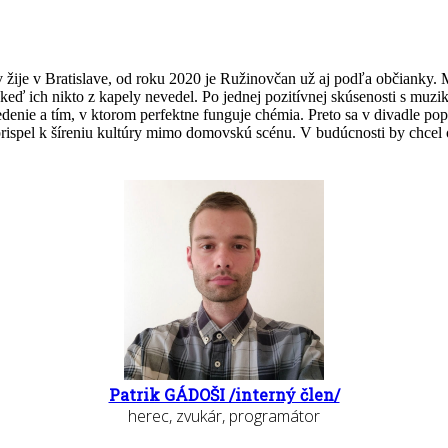
žije v Bratislave, od roku 2020 je Ružinovčan už aj podľa občianky. Mi
 keď ich nikto z kapely nevedel. Po jednej pozitívnej skúsenosti s mu
denie a tím, v ktorom perfektne funguje chémia. Preto sa v divadle 
 prispel k šíreniu kultúry mimo domovskú scénu. V budúcnosti by chcel 
Patrik GÁDOŠI /interný člen/
herec, zvukár, programátor