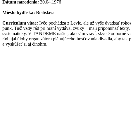
Dátum narodenia:
30.04.1976
Miesto bydliska:
Bratislava
Curriculum vitae:
Ivčo pochádza z Levíc, ale už vyše dvadsať rokov 
punk. Tiež vždy rád pri hraní vydával zvuky – mali pripomínať texty,
systematicky. V TANDEME našiel, ako sám vraví, skvelé odborné ve
rád ujal úlohy organizátora plánujúceho hosťovania divadla, aby tak
a vyskúšať si aj činohru.