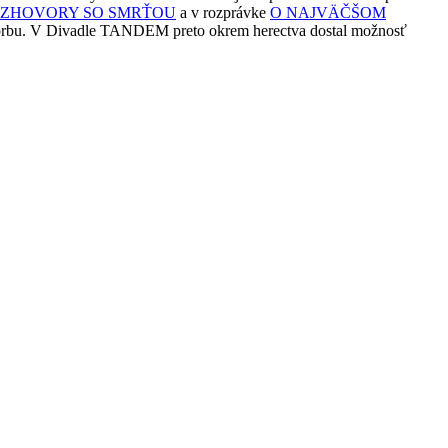
ZHOVORY SO SMRŤOU
a v rozprávke
O NAJVÄČŠOM
 tvorbu. V Divadle TANDEM preto okrem herectva dostal možnosť