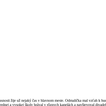
súčasnosti žije už nejaký čas v hlavnom meste. Odmalička mal vzťah k 
rednej a vysokej školy hrával v rôznych kapelách a navštevoval divadel