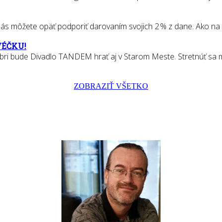
 môžete opäť podporiť darovaním svojich 2 % z dane. Ako na to? S
VÉČKU!
bri bude Divadlo TANDEM hrať aj v Starom Meste. Stretnúť sa m
ZOBRAZIŤ VŠETKO