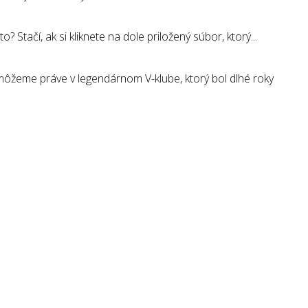
tačí, ak si kliknete na dole priložený súbor, ktorý...
ôžeme práve v legendárnom V-klube, ktorý bol dlhé roky