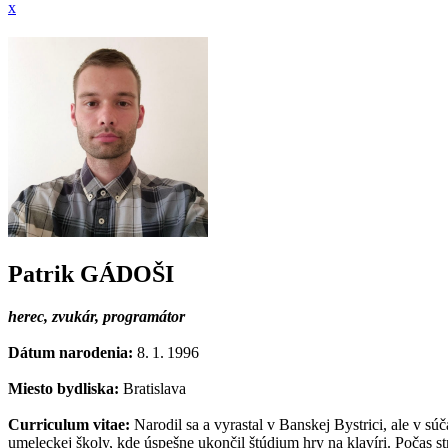
x
Patrik GÁDOŠI
herec, zvukár, programátor
Dátum narodenia:
8. 1. 1996
Miesto bydliska:
Bratislava
Curriculum vitae:
Narodil sa a vyrastal v Banskej Bystrici, ale v 
umeleckej školy, kde úspešne ukončil štúdium hry na klavíri. Počas st