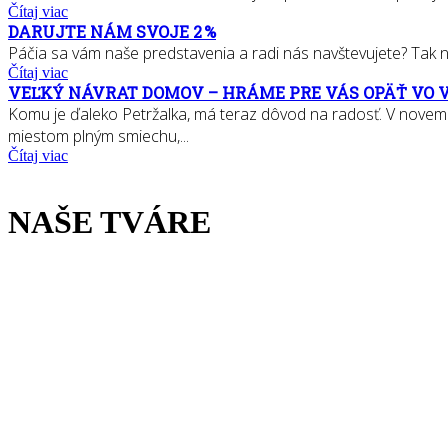
Čítaj viac
DARUJTE NÁM SVOJE 2 %
Páčia sa vám naše predstavenia a radi nás navštevujete? Tak nás
Čítaj viac
VEĽKÝ NÁVRAT DOMOV – HRÁME PRE VÁS OPÄŤ VO 
Komu je ďaleko Petržalka, má teraz dôvod na radosť. V novem
miestom plným smiechu,...
Čítaj viac
NAŠE TVÁRE