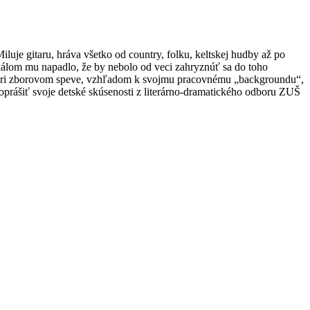
luje gitaru, hráva všetko od country, folku, keltskej hudby až po
zikálom mu napadlo, že by nebolo od veci zahryznúť sa do toho
popri zborovom speve, vzhľadom k svojmu pracovnému „backgroundu“,
oprášiť svoje detské skúsenosti z literárno-dramatického odboru ZUŠ