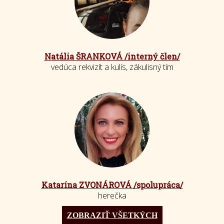
Natália ŠRANKOVÁ /interný člen/
vedúca rekvizít a kulís, zákulisný tím
Katarína ZVONÁROVÁ /spolupráca/
herečka
ZOBRAZIŤ VŠETKÝCH