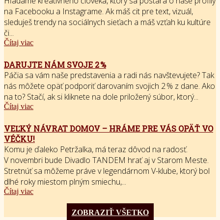
Hľadáme kreatívneho človeka, ktorý sa postará o naše profily
na Facebooku a Instagrame. Ak máš cit pre text, vizuál,
sleduješ trendy na sociálnych sieťach a máš vzťah ku kultúre
či...
Čítaj viac
DARUJTE NÁM SVOJE 2 %
Páčia sa vám naše predstavenia a radi nás navštevujete? Tak
nás môžete opäť podporiť darovaním svojich 2 % z dane. Ako
na to? Stačí, ak si kliknete na dole priložený súbor, ktorý...
Čítaj viac
VEĽKÝ NÁVRAT DOMOV – HRÁME PRE VÁS OPÄŤ VO
VÉČKU!
Komu je ďaleko Petržalka, má teraz dôvod na radosť.
V novembri bude Divadlo TANDEM hrať aj v Starom Meste.
Stretnúť sa môžeme práve v legendárnom V-klube, ktorý bol
dlhé roky miestom plným smiechu,...
Čítaj viac
ZOBRAZIŤ VŠETKO