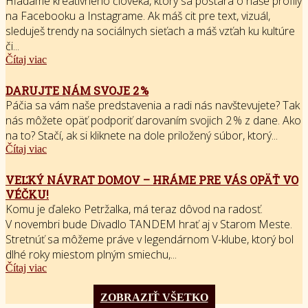
Hľadáme kreatívneho človeka, ktorý sa postará o naše profily
na Facebooku a Instagrame. Ak máš cit pre text, vizuál,
sleduješ trendy na sociálnych sieťach a máš vzťah ku kultúre
či...
Čítaj viac
DARUJTE NÁM SVOJE 2 %
Páčia sa vám naše predstavenia a radi nás navštevujete? Tak
nás môžete opäť podporiť darovaním svojich 2 % z dane. Ako
na to? Stačí, ak si kliknete na dole priložený súbor, ktorý...
Čítaj viac
VEĽKÝ NÁVRAT DOMOV – HRÁME PRE VÁS OPÄŤ VO
VÉČKU!
Komu je ďaleko Petržalka, má teraz dôvod na radosť.
V novembri bude Divadlo TANDEM hrať aj v Starom Meste.
Stretnúť sa môžeme práve v legendárnom V-klube, ktorý bol
dlhé roky miestom plným smiechu,...
Čítaj viac
ZOBRAZIŤ VŠETKO