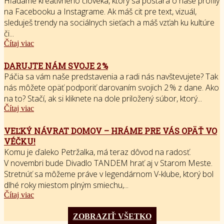
Hľadáme kreatívneho človeka, ktorý sa postará o naše profily
na Facebooku a Instagrame. Ak máš cit pre text, vizuál,
sleduješ trendy na sociálnych sieťach a máš vzťah ku kultúre
či...
Čítaj viac
DARUJTE NÁM SVOJE 2 %
Páčia sa vám naše predstavenia a radi nás navštevujete? Tak
nás môžete opäť podporiť darovaním svojich 2 % z dane. Ako
na to? Stačí, ak si kliknete na dole priložený súbor, ktorý...
Čítaj viac
VEĽKÝ NÁVRAT DOMOV – HRÁME PRE VÁS OPÄŤ VO
VÉČKU!
Komu je ďaleko Petržalka, má teraz dôvod na radosť.
V novembri bude Divadlo TANDEM hrať aj v Starom Meste.
Stretnúť sa môžeme práve v legendárnom V-klube, ktorý bol
dlhé roky miestom plným smiechu,...
Čítaj viac
ZOBRAZIŤ VŠETKO