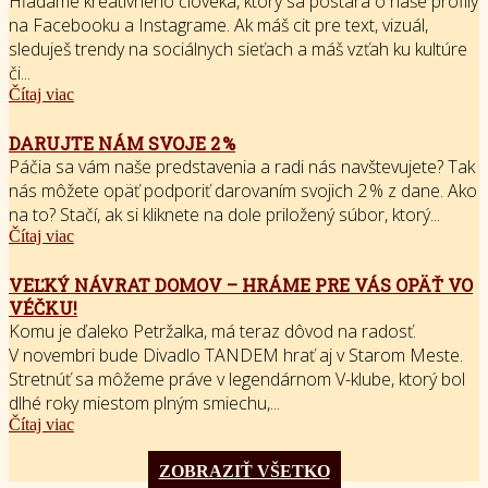
Hľadáme kreatívneho človeka, ktorý sa postará o naše profily
na Facebooku a Instagrame. Ak máš cit pre text, vizuál,
sleduješ trendy na sociálnych sieťach a máš vzťah ku kultúre
či...
Čítaj viac
DARUJTE NÁM SVOJE 2 %
Páčia sa vám naše predstavenia a radi nás navštevujete? Tak
nás môžete opäť podporiť darovaním svojich 2 % z dane. Ako
na to? Stačí, ak si kliknete na dole priložený súbor, ktorý...
Čítaj viac
VEĽKÝ NÁVRAT DOMOV – HRÁME PRE VÁS OPÄŤ VO
VÉČKU!
Komu je ďaleko Petržalka, má teraz dôvod na radosť.
V novembri bude Divadlo TANDEM hrať aj v Starom Meste.
Stretnúť sa môžeme práve v legendárnom V-klube, ktorý bol
dlhé roky miestom plným smiechu,...
Čítaj viac
ZOBRAZIŤ VŠETKO