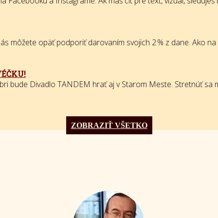
 Facebooku a Instagrame. Ak máš cit pre text, vizuál, sleduješ tr
 môžete opäť podporiť darovaním svojich 2 % z dane. Ako na to? S
VÉČKU!
bri bude Divadlo TANDEM hrať aj v Starom Meste. Stretnúť sa m
ZOBRAZIŤ VŠETKO