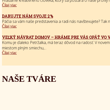
Hľadáme kreatívneho človeka, ktorý sa postará o naše profily na
Čítaj viac
DARUJTE NÁM SVOJE 2 %
Páčia sa vám naše predstavenia a radi nás navštevujete? Tak nás
Čítaj viac
VEĽKÝ NÁVRAT DOMOV – HRÁME PRE VÁS OPÄŤ VO 
Komu je ďaleko Petržalka, má teraz dôvod na radosť. V novem
miestom plným smiechu,...
Čítaj viac
NAŠE TVÁRE