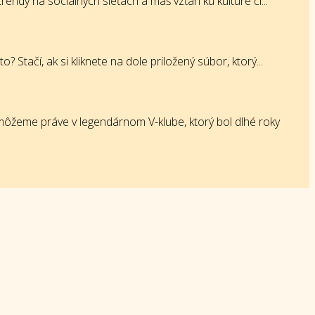
endy na sociálnych sieťach a máš vzťah ku kultúre či...
tačí, ak si kliknete na dole priložený súbor, ktorý...
ôžeme práve v legendárnom V-klube, ktorý bol dlhé roky