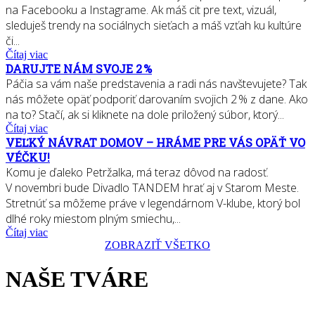
na Facebooku a Instagrame. Ak máš cit pre text, vizuál,
sleduješ trendy na sociálnych sieťach a máš vzťah ku kultúre
či...
Čítaj viac
DARUJTE NÁM SVOJE 2 %
Páčia sa vám naše predstavenia a radi nás navštevujete? Tak
nás môžete opäť podporiť darovaním svojich 2 % z dane. Ako
na to? Stačí, ak si kliknete na dole priložený súbor, ktorý...
Čítaj viac
VEĽKÝ NÁVRAT DOMOV – HRÁME PRE VÁS OPÄŤ VO
VÉČKU!
Komu je ďaleko Petržalka, má teraz dôvod na radosť.
V novembri bude Divadlo TANDEM hrať aj v Starom Meste.
Stretnúť sa môžeme práve v legendárnom V-klube, ktorý bol
dlhé roky miestom plným smiechu,...
Čítaj viac
ZOBRAZIŤ VŠETKO
NAŠE TVÁRE