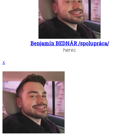
Benjamín BEDNÁR /spolupráca/
herec
x