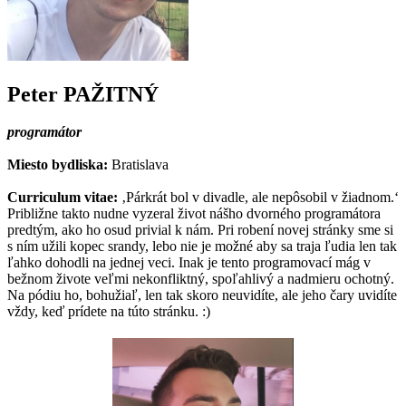
Peter PAŽITNÝ
programátor
Miesto bydliska:
Bratislava
Curriculum vitae:
‚Párkrát bol v divadle, ale nepôsobil v žiadnom.‘
Približne takto nudne vyzeral život nášho dvorného programátora
predtým, ako ho osud privial k nám. Pri robení novej stránky sme si
s ním užili kopec srandy, lebo nie je možné aby sa traja ľudia len tak
ľahko dohodli na jednej veci. Inak je tento programovací mág v
bežnom živote veľmi nekonfliktný, spoľahlivý a nadmieru ochotný.
Na pódiu ho, bohužiaľ, len tak skoro neuvidíte, ale jeho čary uvidíte
vždy, keď prídete na túto stránku. :)