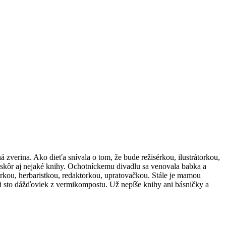
á zverina. Ako dieťa snívala o tom, že bude režisérkou, ilustrátorkou,
neskôr aj nejaké knihy. Ochotníckemu divadlu sa venovala babka a
rkou, herbaristkou, redaktorkou, upratovačkou. Stále je mamou
asi sto dážďoviek z vermikompostu. Už nepíše knihy ani básničky a