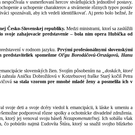
 nespočívala v usmerňovaní hercov stvárňujúcich jednotlivé postavy.
pochopenie a uchopenie charakterov a stvárnenie rôznych typov postáv
váci spoznávali, aby ich vedeli identifikovať. Aj preto bolo bežné, že
nej Česko-Slovenskej republiky.
Medzi ministrami, ktorí sa zaslúžili
o svoje
zahajovacie predstavenie – bola ním opera Hubička od
 predstavení v rodnom jazyku.
Prvými profesionálnymi slovenskými
 predstaviteliek
spomeňme
Oľgu Borodáčovú-Országovú, Hanu
u emancipácie slovenských žien. Svojím pôsobením na
„doskách, ktoré
á zahrala Aničku Dobrožilovú v Kotzebuovej fraške Starý kočiš Petra
ovičová
sa stala vzorom pre mnohé mladé ženy a posmelila ich v
al svoje deti a svoje dcéry viedol k emancipácii, k láske k umeniu a
to všemožne podporoval rôzne spolky a ochotnícke divadelné združenia.
m, ktorý jej venoval svoju báseň
Nezapomenuteľnej.
Ich sobášu však
, čo pobúrilo najmä Ľudovíta Štúra, ktorý sa snažil svojho blízkeho