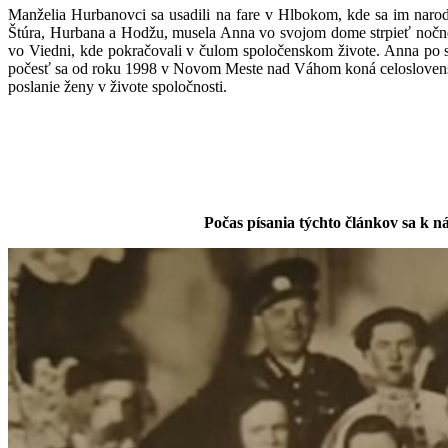
Manželia Hurbanovci sa usadili na fare v Hlbokom, kde sa im narodil 
Štúra, Hurbana a Hodžu, musela Anna vo svojom dome strpieť nočné 
vo Viedni, kde pokračovali v čulom spoločenskom živote. Anna po s
počesť sa od roku 1998 v Novom Meste nad Váhom koná celoslovenská
poslanie ženy v živote spoločnosti.
Počas písania týchto článkov sa k ná