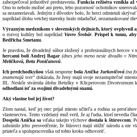
zabezpečoval jednotlivé predstavenia.
Funkcia režiséra vznikla až
Ono to nebolo možné ani preto, lebo pozornosť ochotníkov smerovala 
sa nezameriavali. Jedným z dôvodov bolo, že herci odmietali skrývať s
napríklad úlohu vetchej starenky hralo mladučké, nezamaskované die
Výrazným medzníkom v slovenských dejinách, ktorý ovplyvnil aj 
o rozvoj kultúry bol napríklad
Vavro Šrobár
.
Prispel k tomu, ab
Bedřicha Smetanu
.
Je pravdou, že divadelný súbor zložený z profesionálnych hercov v 
hercami boli Andrej Bagar
(dnes jeho meno nesie divadlo v Nitr
Meličkovú, Betu Poničanovú
.
Ich predchodkyňou
však nesporne
bola
Anička Jurkovičová
(na fo
znamenajú svet“
dokázala, že ženy majú svoje nezastupiteľné miesto
III.. Neskôr stvárnila úlohu Betušky v Klicperovom Divotvornom 
odhodlaní ísť za svojimi divadelnými snami.
Aký vlastne bol jej život?
Zlom nastal, keď jej otec prijal miesto učiteľa a rodina sa presťah
vlastenectvu. Tento vzdelaný muž veril, že aj ľudia, ktorí nevedia č
Dospelá Anička sa
vďaka takejto výchove
dostala k štúrovcom
. P
zabránilo jeho presvedčenie, že štúrovci majú slúžiť národu a nie 
priateľa a spolupracovníka od tohto kroku odhovoriť.