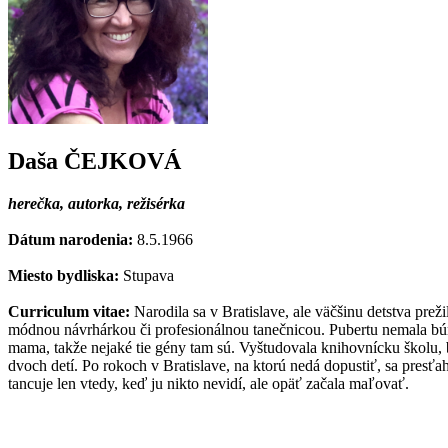
Daša ČEJKOVÁ
herečka, autorka, režisérka
Dátum narodenia:
8.5.1966
Miesto bydliska:
Stupava
Curriculum vitae:
Narodila sa v Bratislave, ale väčšinu detstva prež
módnou návrhárkou či profesionálnou tanečnicou. Pubertu nemala búrli
mama, takže nejaké tie gény tam sú. Vyštudovala knihovnícku školu,
dvoch detí. Po rokoch v Bratislave, na ktorú nedá dopustiť, sa presť
tancuje len vtedy, keď ju nikto nevidí, ale opäť začala maľovať.