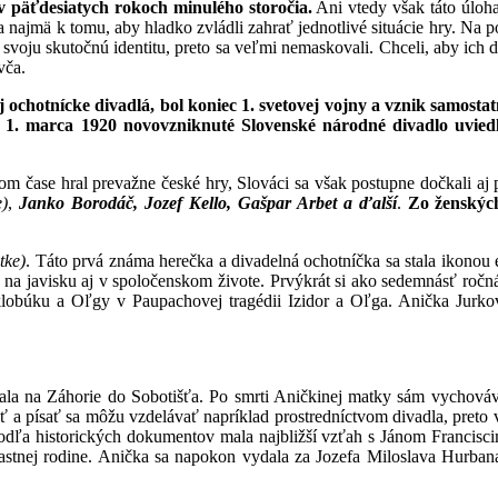
 v päťdesiatych rokoch minulého storočia.
Ani vtedy však táto úloha
najmä k tomu, aby hladko zvládli zahrať jednotlivé situácie hry. Na 
voju skutočnú identitu, preto sa veľmi nemaskovali. Chceli, aby ich di
vča.
ochotnícke divadlá, bol koniec 1. svetovej vojny a vznik samostat
y 1. marca 1920 novovzniknuté
Slovenské národné divadlo uviedl
tom čase hral prevažne české hry, Slováci sa však postupne dočkali aj
e)
,
Janko Borodáč, Jozef Kello, Gašpar Arbet a ďalší
.
Zo ženských
tke)
. Táto prvá známa herečka a divadelná ochotníčka sa stala ikono
 na javisku aj v spoločenskom živote. Prvýkrát si ako sedemnásť ročn
klobúku a Oľgy v Paupachovej tragédii Izidor a Oľga. Anička Jurk
ovala na Záhorie do Sobotišťa. Po smrti Aničkinej matky sám vychováv
ítať a písať sa môžu vzdelávať napríklad prostredníctvom divadla, pre
odľa historických dokumentov mala najbližší vzťah s Jánom Francisci
vlastnej rodine. Anička sa napokon vydala za Jozefa Miloslava Hurbana