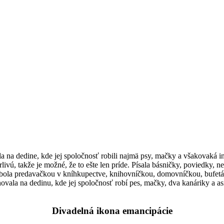
ila na dedine, kde jej spoločnosť robili najmä psy, mačky a všakovaká in
vú, takže je možné, že to ešte len príde. Písala básničky, poviedky, 
 bola predavačkou v kníhkupectve, knihovníčkou, domovníčkou, bufetá
ahovala na dedinu, kde jej spoločnosť robí pes, mačky, dva kanáriky a 
Divadelná ikona emancipácie