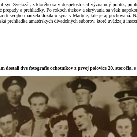
syn Svetozár, z ktorého sa v dospelosti stal významný politik, public
prepady a prehliadky. Po rokoch útekov a skrývania sa však napokon 
mrti svojho manžela dožila u syna v Martine, kde je aj pochovaná. N
 prehliadka amatérskych divadelných súborov, ktoré uvádzajú inscenác
m dostali dve fotografie ochotníkov z prvej polovice 20. storočia, 