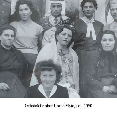
Ochotníci z obce Horné Mýto, cca. 1950