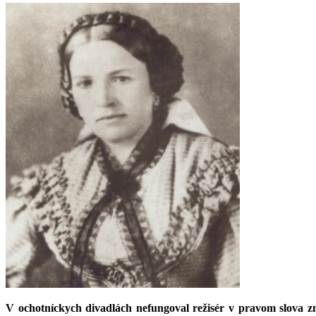
V ochotníckych divadlách nefungoval režisér v pravom slova z