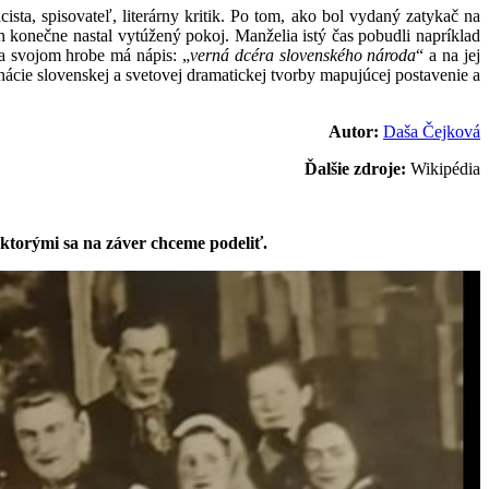
ista, spisovateľ, literárny kritik. Po tom, ako bol vydaný zatykač na
konečne nastal vytúžený pokoj. Manželia istý čas pobudli napríklad
a svojom hrobe má nápis: „
verná dcéra slovenského národa
“ a na jej
ie slovenskej a svetovej dramatickej tvorby mapujúcej postavenie a
Autor:
Daša Čejková
Ďalšie zdroje:
Wikipédia
s ktorými sa na záver chceme podeliť.