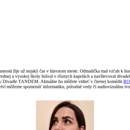
súčasnosti žije už nejaký čas v hlavnom meste. Odmalička mal vzťah k 
rednej a vysokej školy hrával v rôznych kapelách a navštevoval divadel
c v Divadle TANDEM. Aktuálne ho môžete vidieť v čiernej komédii
RO
odvetví môžeme spomenúť informatiku, prírodné vedy či audiovizuálnu