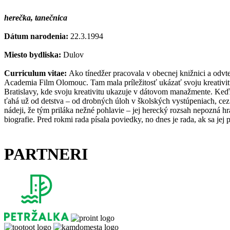
herečka, tanečnica
Dátum narodenia:
22.3.1994
Miesto bydliska:
Dulov
Curriculum vitae:
Ako tínedžer pracovala v obecnej knižnici a odvt
Academia Film Olomouc. Tam mala príležitosť ukázať svoju kreativit
Bratislavy, kde svoju kreativitu ukazuje v dátovom manažmente. Keďže 
ťahá už od detstva – od drobných úloh v školských vystúpeniach, ce
nádeji, že tým priláka nežné pohlavie – jej herecký rozsah nepozná hr
biografie. Pred rokmi rada písala poviedky, no dnes je rada, ak sa je
PARTNERI