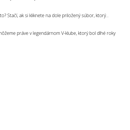
tačí, ak si kliknete na dole priložený súbor, ktorý...
ôžeme práve v legendárnom V-klube, ktorý bol dlhé roky