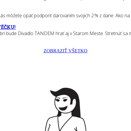
 môžete opäť podporiť darovaním svojich 2 % z dane. Ako na to? S
VÉČKU!
bri bude Divadlo TANDEM hrať aj v Starom Meste. Stretnúť sa m
ZOBRAZIŤ VŠETKO