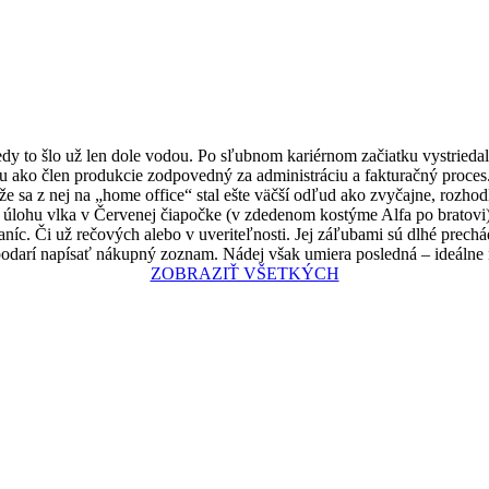
edy to šlo už len dole vodou. Po sľubnom kariérnom začiatku vystrieda
u ako člen produkcie zodpovedný za administráciu a fakturačný proces
sa z nej na „home office“ stal ešte väčší odľud ako zvyčajne, rozhodla
z úlohu vlka v Červenej čiapočke (v zdedenom kostýme Alfa po bratovi
aníc. Či už rečových alebo v uveriteľnosti. Jej záľubami sú dlhé prech
j podarí napísať nákupný zoznam. Nádej však umiera posledná – ideálne 
ZOBRAZIŤ VŠETKÝCH