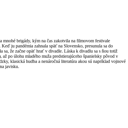
la mnohé brigády, kým na čas zakotvila na filmovom festivale
. Keď ju pandémia zahnala späť na Slovensko, presunula sa do
 sa, že začne opäť hrať v divadle. Láska k divadlu sa s ňou totiž
), až po úlohu mladého muža predstierajúceho španielsky pôvod v
ádzky, klasická hudba a nenáročná literatúra akou sú napríklad vojnové
na javisku.