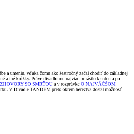
hudbe a umeniu, vďaka čomu ako šesťročný začal chodiť do základnej
né a iné krúžky. Práve divadlo mu najviac prirástlo k srdcu a po
ZHOVORY SO SMRŤOU
a v rozprávke
O NAJVÄČŠOM
 tvorbu. V Divadle TANDEM preto okrem herectva dostal možnosť