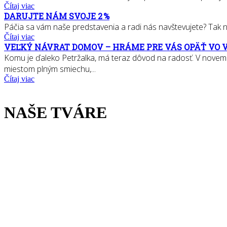
Čítaj viac
DARUJTE NÁM SVOJE 2 %
Páčia sa vám naše predstavenia a radi nás navštevujete? Tak nás
Čítaj viac
VEĽKÝ NÁVRAT DOMOV – HRÁME PRE VÁS OPÄŤ VO 
Komu je ďaleko Petržalka, má teraz dôvod na radosť. V novem
miestom plným smiechu,...
Čítaj viac
NAŠE TVÁRE