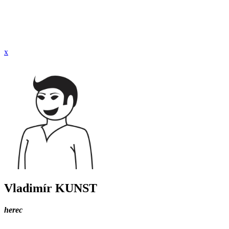
x
Vladimír KUNST
herec