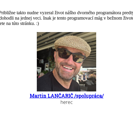
 Približne takto nudne vyzeral život nášho dvorného programátora predt
ko dohodli na jednej veci. Inak je tento programovací mág v bežnom živ
te na túto stránku. :)
Martin LANČARIČ /spolupráca/
herec