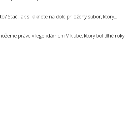
tačí, ak si kliknete na dole priložený súbor, ktorý...
ôžeme práve v legendárnom V-klube, ktorý bol dlhé roky