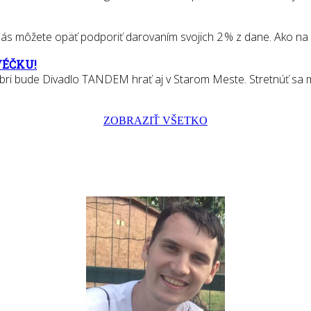
 môžete opäť podporiť darovaním svojich 2 % z dane. Ako na to? S
VÉČKU!
bri bude Divadlo TANDEM hrať aj v Starom Meste. Stretnúť sa m
ZOBRAZIŤ VŠETKO