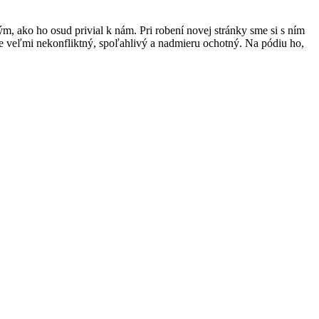
ým, ako ho osud privial k nám. Pri robení novej stránky sme si s ním
ote veľmi nekonfliktný, spoľahlivý a nadmieru ochotný. Na pódiu ho,