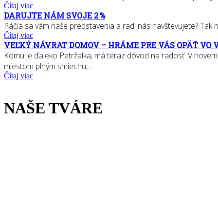
Čítaj viac
DARUJTE NÁM SVOJE 2 %
Páčia sa vám naše predstavenia a radi nás navštevujete? Tak nás
Čítaj viac
VEĽKÝ NÁVRAT DOMOV – HRÁME PRE VÁS OPÄŤ VO 
Komu je ďaleko Petržalka, má teraz dôvod na radosť. V novem
miestom plným smiechu,...
Čítaj viac
NAŠE TVÁRE