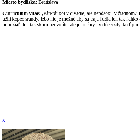
Miesto bydliska:
Bratislava
Curriculum vitae:
‚Párkrát bol v divadle, ale nepôsobil v žiadnom.‘
užili kopec srandy, lebo nie je možné aby sa traja ľudia len tak ľah
bohužiaľ, len tak skoro neuvidíte, ale jeho čary uvidíte vždy, keď príde
x