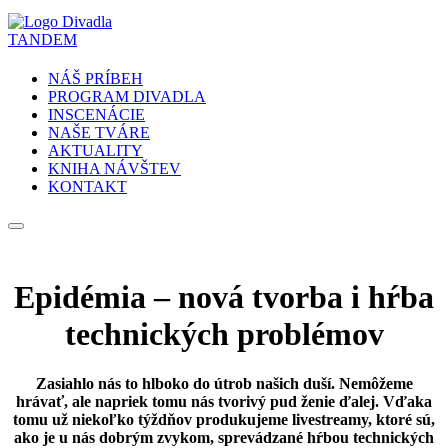
NÁŠ PRÍBEH
PROGRAM DIVADLA
INSCENÁCIE
NAŠE TVÁRE
AKTUALITY
KNIHA NÁVŠTEV
KONTAKT
Epidémia – nová tvorba i hŕba
technických problémov
Zasiahlo nás to hlboko do útrob našich duší. Nemôžeme
hrávať, ale napriek tomu nás tvorivý pud ženie ďalej. Vďaka
tomu už niekoľko týždňov produkujeme livestreamy, ktoré sú,
ako je u nás dobrým zvykom, sprevádzané hŕbou technických