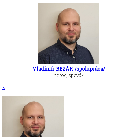
Vladimír BEZÁK /spolupráca/
herec, spevák
x