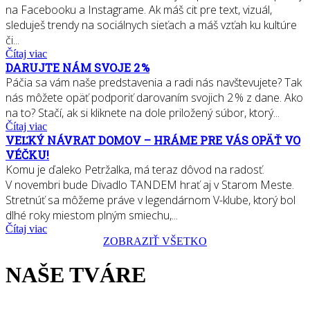
na Facebooku a Instagrame. Ak máš cit pre text, vizuál,
sleduješ trendy na sociálnych sieťach a máš vzťah ku kultúre
či...
Čítaj viac
DARUJTE NÁM SVOJE 2 %
Páčia sa vám naše predstavenia a radi nás navštevujete? Tak
nás môžete opäť podporiť darovaním svojich 2 % z dane. Ako
na to? Stačí, ak si kliknete na dole priložený súbor, ktorý...
Čítaj viac
VEĽKÝ NÁVRAT DOMOV – HRÁME PRE VÁS OPÄŤ VO
VÉČKU!
Komu je ďaleko Petržalka, má teraz dôvod na radosť.
V novembri bude Divadlo TANDEM hrať aj v Starom Meste.
Stretnúť sa môžeme práve v legendárnom V-klube, ktorý bol
dlhé roky miestom plným smiechu,...
Čítaj viac
ZOBRAZIŤ VŠETKO
NAŠE TVÁRE