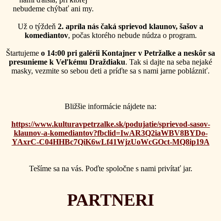
nebudeme chýbať ani my.
Už o týždeň
2. apríla nás čaká sprievod klaunov, šašov a
komediantov
, počas ktorého nebude núdza o program.
Štartujeme
o 14:00 pri galérii Kontajner v Petržalke a neskôr sa
presunieme k Veľkému Draždiaku
. Tak si dajte na seba nejaké
masky, vezmite so sebou deti a príďte sa s nami jarne poblázniť.
Bližšie informácie nájdete na:
https://www.kulturavpetrzalke.sk/podujatie/sprievod-sasov-
klaunov-a-komediantov?fbclid=IwAR3Q2iaWBV8BYDo-
YAxrC-C04HHBc7QiK6wLf41WjzUoWcGOct-MQ8ip19A
Tešíme sa na vás. Poďte spoločne s nami privítať jar.
PARTNERI