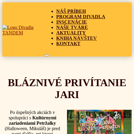
NÁŠ PRÍBEH
PROGRAM DIVADLA
INSCENÁCIE
NAŠE TVÁRE
AKTUALITY
KNIHA NÁVŠTEV
KONTAKT
BLÁZNIVÉ PRIVÍTANIE
JARI
Po úspešných akciách v
spolupráci s
Kultúrnymi
zariadeniami Petržalky
(Halloween, Mikuláš) je pred
nami ďalšia, pri ktorej