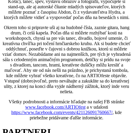
Košíc), tanec, spev, výstavu obrazov a fotografií, vypočujete si
stand-up, ale aj autorské čítanie mladých spisovateľov, ktorých
môžete poznať z časopisu Abdon, či z vydavateľstva Hydra, a
ktorých môžete vidieť a vyspovedať počas dňa na besedách s nimi.
Okrem toho si pripravte uši aj na hudobné čísla, zaznie gitara, hang
drum, či celá kapela. Počas dňa si môžete rozhýbať kosti na
workshopoch, chystá sa pre vás tanec, divadlo, bojové umenie, či
kreatívna chvíľka pri točení hrnčiarskeho kruhu. Ak si budete chcieť
oddýchnuť, poseďte v čajovni s dobrou knižkou, ktorú si môžete
vziať domov. Nezabúdame ani na najmenších, pre tých je vyhradená
sála s celodenným animačným programom, detičky si prídu na svoje
s divadlom, tancom, hrami, kreatívne dušičky môžu kresliť a
maľovať. Aby ste od nás nešli na prázdno, je prichystaná tombola,
kde môžete vyhrať všetko kreatívne, čo na ARTIOfeste objavíte.
Vstupné (dobro)voľné, preto neváhajte a zakuklite sa do kreatívnej
ulity, z ktorej na konci dňa vyjde nádherný zážitok, ktorý inde veru
nelieta.
Všetky podrobnosti a informácie hľadajte na našej FB stránke
www.facebook.com/ARTIOfest
a v udalosti
https://www.facebook.com/events/421126091760667/
, kde
priebežne pridávame ďalšie informácie.
PARTNERI