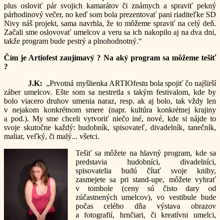
plus osloviť pár svojich kamarátov či známych a spraviť pekný
párhodinový večer, no keď som bola prezentovať pani riaditeľke SD
Nivy náš projekt, sama navrhla, že to môžeme spraviť na celý deň.
Začali sme oslovovať umelcov a veru sa ich nakopilo aj na dva dni,
takže program bude pestrý a plnohodnotný.“
Čím je Artiofest zaujímavý ? Na aký program sa môžeme tešiť
?
J.K:
„Prvotná myšlienka ARTIOfestu bola spojiť čo najširší
záber umelcov. Ešte som sa nestretla s takým festivalom, kde by
bolo viacero druhov umenia naraz, resp. ak aj bolo, tak vždy len
v nejakom konkrétnom smere (napr. kultúra konkrétnej krajiny
a pod.). My sme chceli vytvoriť niečo iné, nové, kde si nájde to
svoje skutočne každý: hudobník, spisovateľ, divadelník, tanečník,
maliar, veľký, či malý... všetci.
Tešiť sa môžete na hlavný program, kde sa
predstavia hudobníci, divadelníci,
spisovatelia budú čítať svoje knihy,
zasmejete sa pri stand-upe, môžete vyhrať
v tombole (ceny sú čisto dary od
zúčastnených umelcov), vo vestibule bude
počas celého dňa výstava obrazov
a fotografií, hrnčiari, či kreatívni umelci,