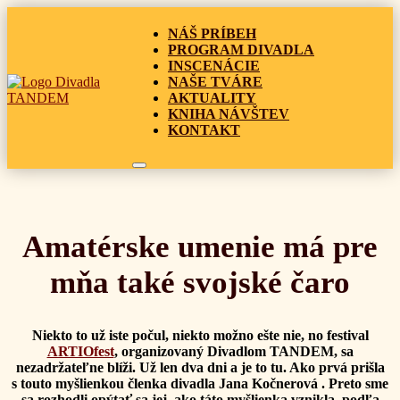
NÁŠ PRÍBEH
PROGRAM DIVADLA
INSCENÁCIE
NAŠE TVÁRE
AKTUALITY
KNIHA NÁVŠTEV
KONTAKT
Amatérske umenie má pre
mňa také svojské čaro
Niekto to už iste počul, niekto možno ešte nie, no festival
ARTIOfest
, organizovaný Divadlom TANDEM, sa
nezadržateľne blíži. Už len dva dni a je to tu. Ako prvá prišla
s touto myšlienkou členka divadla
Jana Kočnerová
. Preto sme
sa rozhodli opýtať sa jej, ako táto myšlienka vznikla, podľa