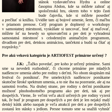
stánok vydavateľstva Hydra a online
časopisu Abdon, kde sa môžete zahrať aj
spoločenskú hru, okrem toho v tejto časti
bude čajovňa, kde si môžete posedieť
a prečítať si knižku. Uvidíte tam aj bojové umenie, šerm, či maľbu
v priamom prenose. Celý program je doplnený o workshopy
v samostatnej miestnosti, vyskúšate si tancovať, hrať aj maľovať,
môžete ísť na besedy so spisovateľmi a pre deti je vyhradená
samostatná miestnosť s celodenným animačným programom,
divadlom pre deti, detskou animáciou, tančekmi a budú sa čítať aj
rozprávky.“
Pre akú vekovú kategóriu je ARTIOFEST primárne určený ?
J.K:
„Ťažko povedať, pre koho je určený primárne. Sami
sme sa nevedeli rozhodnúť, či chceme primárne pre mladých
nadšencov umenia alebo pre rodiny s deťmi. No obom skupinám má
festival čo ponúknuť. Pre umeleckých nadšencov ponúkame
skutočne široké spektrum umenia, a to nie iba na pozeranie, ale aj na
samotnú tvorbu. Na druhej strane, pre rodiny s deťmi ponúkame
možnosť plnohodnotného programu ako pre deti, tak aj pre
dospelých. Vieme, že veľmi veľa akcií určených pre rodiny vyzerá
tak, že buď je program pre dospelých a pre deti je len nejaký malý
detský kútik alebo naopak je veľa atrakcií pre deti a pre dospelých
zostanú len stánky s jedlom. Presne tomuto sme sa snažili vyhnúť