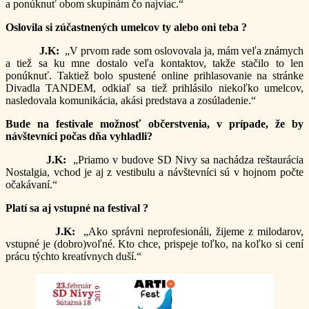
a ponúknuť obom skupinám čo najviac.“
Oslovila si zúčastnených umelcov ty alebo oni teba ?
J.K:
„V prvom rade som oslovovala ja, mám veľa známych
a tiež sa ku mne dostalo veľa kontaktov, takže stačilo to len
ponúknuť. Taktiež bolo spustené online prihlasovanie na stránke
Divadla TANDEM, odkiaľ sa tiež prihlásilo niekoľko umelcov,
nasledovala komunikácia, akási predstava a zosúladenie.“
Bude na festivale možnosť občerstvenia, v prípade, že by
návštevníci počas dňa vyhladli?
J.K:
„Priamo v budove SD Nivy sa nachádza reštaurácia
Nostalgia, vchod je aj z vestibulu a návštevníci sú v hojnom počte
očakávaní.“
Platí sa aj vstupné na festival ?
J.K:
„Ako správni neprofesionáli, žijeme z milodarov,
vstupné je (dobro)voľné. Kto chce, prispeje toľko, na koľko si cení
prácu týchto kreatívnych duší.“