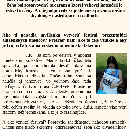
čoho bol zostavovaný program a ktorej vekovej kategórii je
festival určený. A o jej odpovede sa podelíme aj s vami, našimi
divákmi, v nasledujúcich riadkoch.
Ako ti napadla myšlienka vytvoriť festival, prezentujúci
amatérskych umelcov? Prezraď nám, ako to celé vzniklo a aký
je tvoj vzťah k amatérskemu umeniu ako takému?
J.K: „Ja som od detstva v akomsi
umeleckom kolektíve. Mama hudobníčka, teta
speváčka, ja som chodila desať rokov na
dramatický krúžok a plynule som prešla k
ochotníckemu divadlu. Počas toho som sa
naučila aj tancovať, vo voľnom čase rada
maľujem, či tvorím asi čokoľvek. Proste je
okolo mňa umenia až až. Amatérske umenie má
pre mňa také svojské čaro, to, čo sa pri
profesionáloch vytráca, také to nadšenie, oduševnenie, že to človek
robí celým svojím ja, vkladá do toho svoju dušu. Amatér viac tvorí
srdcom, než technikami, a to je to fascinujúce.
A ako vznikol festival? Popravde, (ne)šťastnou náhodou (smiech).
Chceli sme niečo skromné, odprezentovať seba ako divadelníkov,