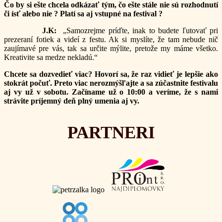
Čo by si ešte chcela odkázať tým, čo ešte stále nie sú rozhodnutí
či ísť alebo nie ? Platí sa aj vstupné na festival ?
J.K:
„Samozrejme príďte, inak to budete ľutovať pri
prezeraní fotiek a videí z festu. Ak si myslíte, že tam nebude nič
zaujímavé pre vás, tak sa určite mýlite, pretože my máme všetko.
Kreativite sa medze nekladú.“
Chcete sa dozvedieť viac? Hovorí sa, že raz vidieť je lepšie ako
stokrát počuť. Preto viac nerozmýšľajte a sa zúčastnite festivalu
aj vy už v sobotu. Začíname už o 10:00 a veríme, že s nami
strávite príjemný deň plný umenia aj vy.
PARTNERI